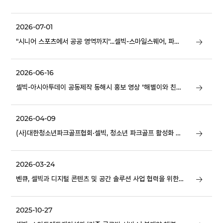
2026-07-01
"시니어 스포츠에서 공공 영역까지"...셀빅-스마일스퀘어, 파크
골프 대중화 '맞손'
2026-06-16
셀빅-아시아투데이 공동제작 동해시 홍보 영상 "해별이와 친구
들"
2026-04-09
(사)대한청소년파크골프협회·셀빅, 청소년 파크골프 활성화 위
한 MOU 체결
2026-03-24
벤큐, 셀빅과 디지털 콘텐츠 및 공간 솔루션 사업 협력을 위한
업무 협약 체결
2025-10-27